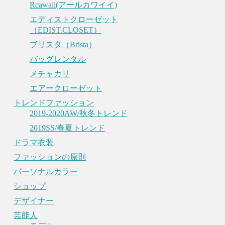
Rcawaii(アールカワイイ)
エディストクローゼット
（EDIST.CLOSET）
ブリスタ（Brista）
バッグレンタル
メチャカリ
エアークローゼット
トレンドファッション
2019-2020AW/秋冬トレンド
2019SS/春夏トレンド
ドラマ衣装
ファッションの原則
パーソナルカラー
ショップ
デザイナー
芸能人