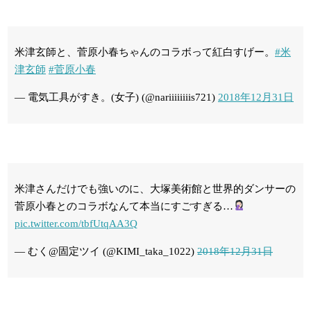
米津玄師と、菅原小春ちゃんのコラボって紅白すげー。
#米
津玄師
#菅原小春
— 電気工具がすき。(女子) (@nariiiiiiiis721)
2018年12月31日
米津さんだけでも強いのに、大塚美術館と世界的ダンサーの
菅原小春とのコラボなんて本当にすごすぎる…
pic.twitter.com/tbfUtqAA3Q
— むく@固定ツイ (@KIMI_taka_1022)
2018年12月31日