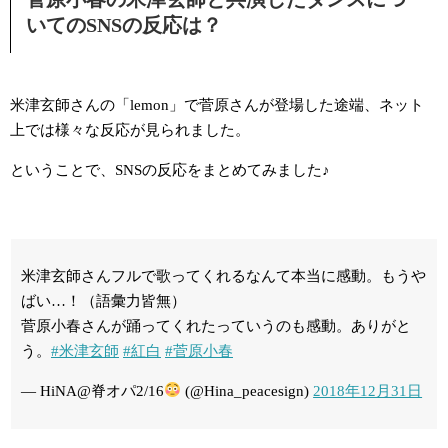
いてのSNSの反応は？
米津玄師さんの「lemon」で菅原さんが登場した途端、ネット
上では様々な反応が見られました。
ということで、SNSの反応をまとめてみました♪
米津玄師さんフルで歌ってくれるなんて本当に感動。もうや
ばい…！（語彙力皆無）
菅原小春さんが踊ってくれたっていうのも感動。ありがと
う。
#米津玄師
#紅白
#菅原小春
— HiNA@脊オパ2/16
(@Hina_peacesign)
2018年12月31日