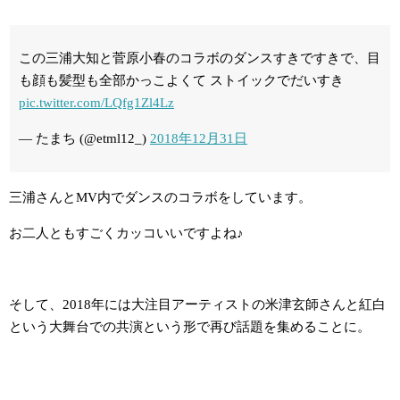
この三浦大知と菅原小春のコラボのダンスすきですきで、目
も顔も髪型も全部かっこよくて ストイックでだいすき
pic.twitter.com/LQfg1Zl4Lz
— たまち (@etml12_)
2018年12月31日
三浦さんとMV内でダンスのコラボをしています。
お二人ともすごくカッコいいですよね♪
そして、2018年には大注目アーティストの米津玄師さんと紅白
という大舞台での共演という形で再び話題を集めることに。