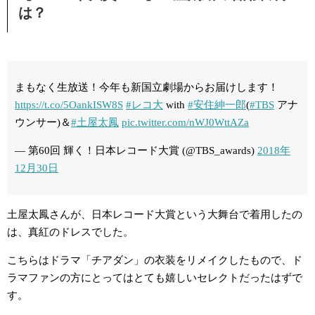
は？
まもなく生放送！今年も新国立劇場からお届けします！
https://t.co/5OankISW8S
#レコ大
with
#安住紳一郎
(
#TBS
アナ
ウンサー)＆
#土屋太鳳
pic.twitter.com/nWJ0WttAZa
— 第60回 輝く！日本レコード大賞 (@TBS_awards)
2018年
12月30日
土屋太鳳さんが、日本レコード大賞という大舞台で着用したの
は、真紅のドレスでした。
こちらはドラマ「チアダン」の衣装をリメイクしたもので、ド
ラマファンの方にとってはとても嬉しいセレクトだったはずで
す。