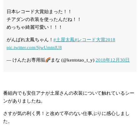
日本レコード大賞始まった！！
チアダンの衣装を使ったんだね！！
めっちゃ綺麗可愛い！！！
がんばれ太鳳ちゃん！
#土屋太鳳
#レコード大賞2018
pic.twitter.com/SjwUmtnlU8
— けんたお専用垢
まな (@kentotao_t_y)
2018年12月30日
番組内でも安住アナが土屋さんの衣装について触れているシー
ンがありましたね。
さすが気の利く男！と改めて卒のない仕事ぶりに感心しまし
た。