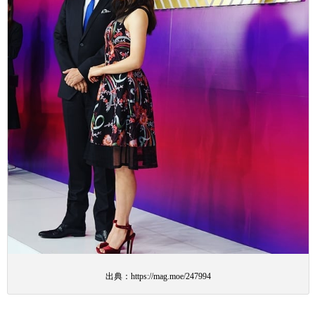
出典：https://mag.moe/247994