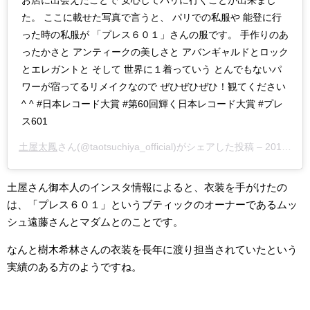
お店に出会えたことで 安心してパリに行くことが出来まし
た。 ここに載せた写真で言うと、 パリでの私服や 能登に行
った時の私服が 「プレス６０１」さんの服です。 手作りのあ
ったかさと アンティークの美しさと アバンギャルドとロック
とエレガントと そして 世界に１着っていう とんでもないパ
ワーが宿ってるリメイクなので ぜひぜひぜひ！観てください
^ ^ #日本レコード大賞 #第60回輝く日本レコード大賞 #プレ
ス601
土屋太鳳
さん(@taotsuchiya_official)がシェアした投稿 –
2018年12月月29日午後11時24分PST
土屋さん御本人のインスタ情報によると、衣装を手がけたの
は、「プレス６０１」というブティックのオーナーであるムッ
シュ遠藤さんとマダムとのことです。
なんと樹木希林さんの衣装を長年に渡り担当されていたという
実績のある方のようですね。