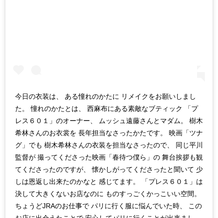
今日の衣装は、 ある憧れのかたに リメイクをお願いしまし
た。 憧れのかたとは、 西麻布にある素敵なブティック 「プ
レス６０１」のオーナー、 ムッシュ遠藤さんとマダム。 樹木
希林さんのお衣裳を 長年担当なさったかたです。 映画「ツナ
グ」でも 樹木希林さんの衣装を担当なさったので、 同じ平川
監督が 撮ってくださった映画「春待つ僕ら」の 舞台挨拶も観
てくださったのですが、 懐かしがってくださったと聞いて 少
しは恩返し出来たのかなと 感じてます。 「プレス６０１」は
決して大きくないお店なのに ものすっごくかっこいい空間。
ちょうどJRAのお仕事で パリに行く服に悩んでいた時、 この