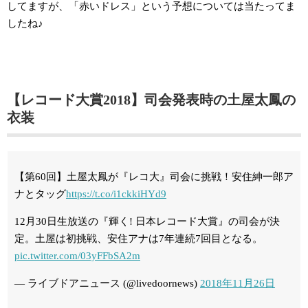
してますが、「赤いドレス」という予想については当たってま
したね♪
【レコード大賞2018】司会発表時の土屋太鳳の
衣装
【第60回】土屋太鳳が『レコ大』司会に挑戦！安住紳一郎ア
ナとタッグ
https://t.co/i1ckkiHYd9
12月30日生放送の『輝く! 日本レコード大賞』の司会が決
定。土屋は初挑戦、安住アナは7年連続7回目となる。
pic.twitter.com/03yFFbSA2m
— ライブドアニュース (@livedoornews)
2018年11月26日