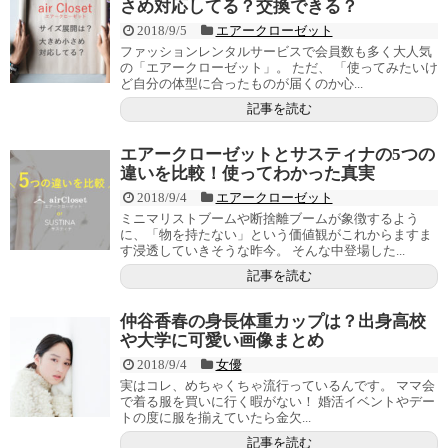
さめ対応してる？交換できる？
2018/9/5
エアークローゼット
ファッションレンタルサービスで会員数も多く大人気
の「エアークローゼット」。 ただ、 「使ってみたいけ
ど自分の体型に合ったものが届くのか心...
記事を読む
エアークローゼットとサスティナの5つの
違いを比較！使ってわかった真実
2018/9/4
エアークローゼット
ミニマリストブームや断捨離ブームが象徴するよう
に、「物を持たない」という価値観がこれからますま
す浸透していきそうな昨今。 そんな中登場した...
記事を読む
仲谷香春の身長体重カップは？出身高校
や大学に可愛い画像まとめ
2018/9/4
女優
実はコレ、めちゃくちゃ流行っているんです。 ママ会
で着る服を買いに行く暇がない！ 婚活イベントやデー
トの度に服を揃えていたら金欠...
記事を読む