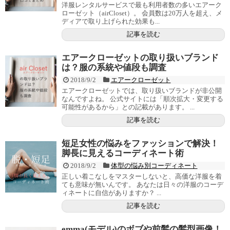
洋服レンタルサービスで最も利用者数の多いエアーク
ローゼット（airCloset）。 会員数は20万人を超え、メ
ディアで取り上げられた効果も...
記事を読む
エアークローゼットの取り扱いブランド
は？服の系統や値段も調査
2018/9/2
エアークローゼット
エアークローゼットでは、取り扱いブランドが非公開
なんですよね。 公式サイトには「順次拡大・変更する
可能性があるから」との記載があります。 ...
記事を読む
短足女性の悩みをファッションで解決！
脚長に見えるコーディネート術
2018/9/2
体型の悩み別コーディネート
正しい着こなしをマスターしないと、高価な洋服を着
ても意味が無いんです。 あなたは日々の洋服のコーデ
ィネートに自信がありますか？ ...
記事を読む
emma(モデル)のボブや前髪の髪型画像！