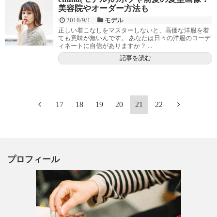
美容院やオーダー方法も
2018/9/1
モデル
正しい着こなしをマスターしないと、高価な洋服を着
ても意味が無いんです。 あなたは日々の洋服のコーデ
ィネートに自信がありますか？ ...
記事を読む
17
18
19
20
21
22
プロフィール