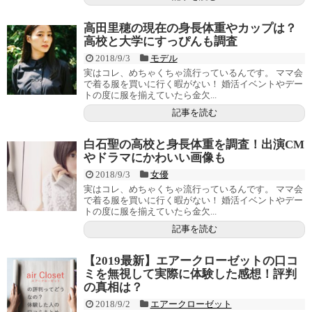
高田里穂の現在の身長体重やカップは？
高校と大学にすっぴんも調査
2018/9/3
モデル
実はコレ、めちゃくちゃ流行っているんです。 ママ会
で着る服を買いに行く暇がない！ 婚活イベントやデー
トの度に服を揃えていたら金欠...
記事を読む
白石聖の高校と身長体重を調査！出演CM
やドラマにかわいい画像も
2018/9/3
女優
実はコレ、めちゃくちゃ流行っているんです。 ママ会
で着る服を買いに行く暇がない！ 婚活イベントやデー
トの度に服を揃えていたら金欠...
記事を読む
【2019最新】エアークローゼットの口コ
ミを無視して実際に体験した感想！評判
の真相は？
2018/9/2
エアークローゼット